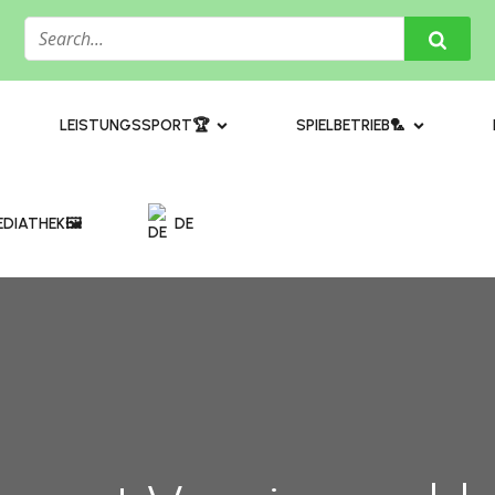
​LEISTUNGSSPORT🏆
SPIELBETRIEB🏸
DIATHEK🖼️​
DE