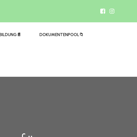
BILDUNG📄
DOKUMENTENPOOL📁