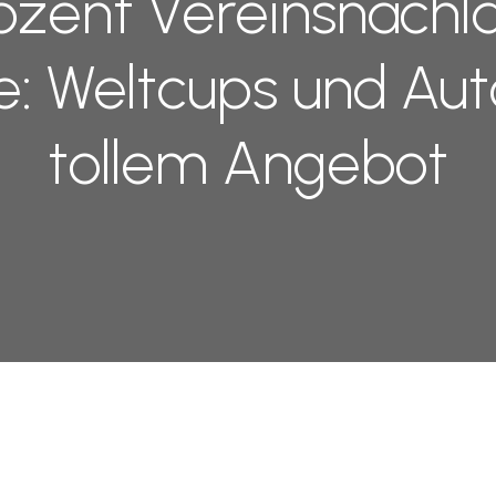
ozent Vereinsnachla
e: Weltcups und Au
tollem Angebot