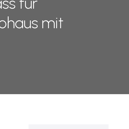
ss für
tohaus mit