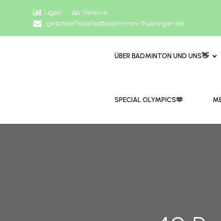
Ligen
Vereine
geschaeftsstelle@badminton-thueringen.de
ÜBER BADMINTON UND UNS👋
​​SPECIAL OLYMPICS🫶
ME