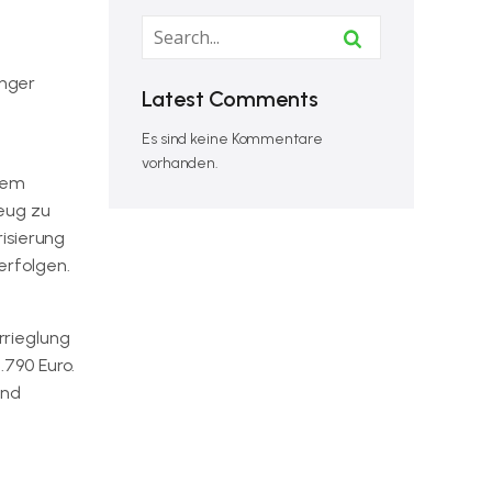
inger
Latest Comments
Es sind keine Kommentare
vorhanden.
inem
zeug zu
isierung
erfolgen.
rrieglung
790 Euro.
und