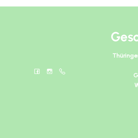
Gesc
Thüringe
G
W