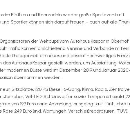
ps im Biathlon und Rennrodeln wieder große Sportevent mit
ns und Sportler können sich darauf freuen – auch auf alle Thür
 Organisatoren der Weltcups vom Autohaus Kaspar in Oberhof
nault Trafic können anschließend Vereine und Verbände mit e
. Beste Gelegenheit ein neues und absolut hochwertiges Fahr
n das Autohaus Kaspar gestellt werden, um Ausstattung, Motor
 der modernen Busse wird im Dezember 2019 und Januar 2020 
cupsaison übernommen werden.
neun Sitzplätze, 120 PS Diesel, 6-Gang, Klima, Radio, Zentralve
ensterheber, Voll-LED-Scheinwerfer sowie Tempomat exakt 22.
grate von 199 Euro ohne Anzahlung, ausgelegt auf fünf Jahre 
ie Rate 249 Euro (inkl. Wartungen, Verschleißreparaturen, TÜV).