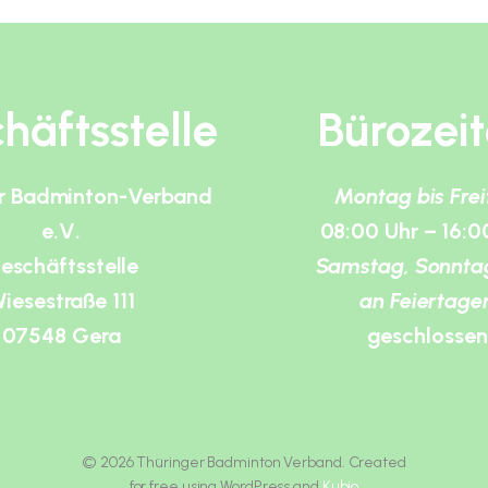
häftsstelle
Bürozei
r Badminton-Verband
Montag bis Fre
e.V.
08:00 Uhr – 16:0
eschäftsstelle
Samstag, Sonnta
iesestraße 111
an Feiertage
07548 Gera
geschlossen
© 2026 Thüringer Badminton Verband. Created
for free using WordPress and
Kubio