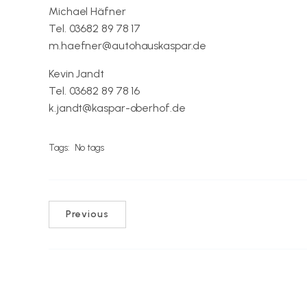
Michael Häfner
Tel. 03682 89 78 17
m.haefner@autohauskaspar.de
Kevin Jandt
Tel. 03682 89 78 16
k.jandt@kaspar-oberhof.de
Tags:
No tags
Previous