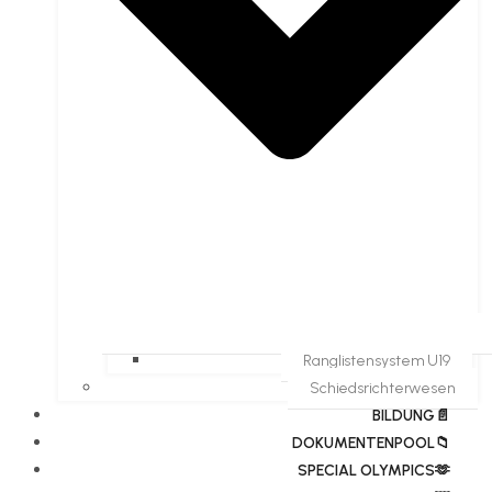
Ranglistensystem U19
Schiedsrichterwesen
BILDUNG📄
DOKUMENTENPOOL📁
​​SPECIAL OLYMPICS🫶