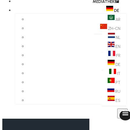
MEDIATHEK🖼️​
DE
AR
ZH-CN
NL
EN
FR
DE
IT
PT
RU
ES