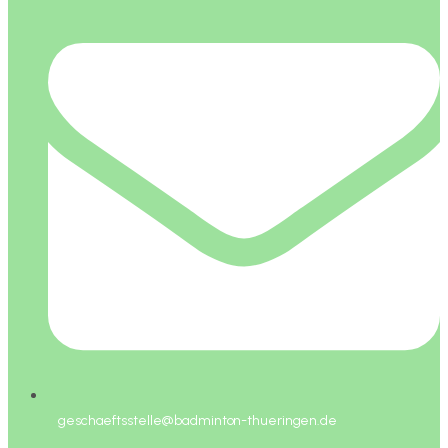
geschaeftsstelle@badminton-thueringen.de