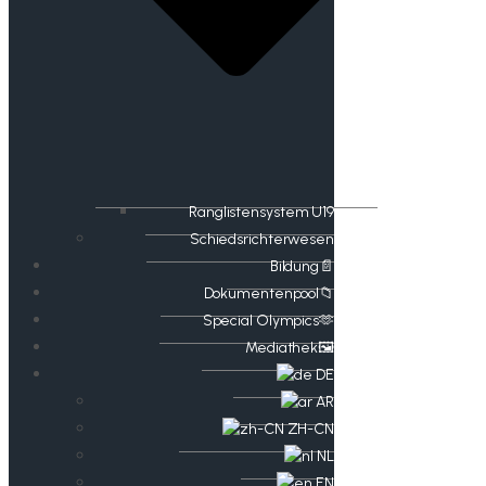
Ranglistensystem U19
Schiedsrichterwesen
Bildung📄
Dokumentenpool📁
​​Special Olympics🫶
Mediathek🖼️​
DE
AR
ZH-CN
NL
EN