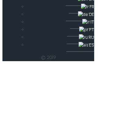
FR
DE
IT
PT
RU
ES
© 2019
Datenschutz:
Vereine werden
entlastet