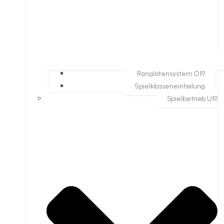
Ranglistensystem O19
Spielklasseneinteilung
Spielbetrieb U19