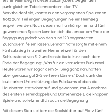
ersten Heimsieg in dieser Saison jubeln. Gegen den
punktgleichen Tabellennachbarn, den TV
Marktheidenfeld, konnte in den vergangenen Spielzeiten
trotz zum Teil engen Begegnungen nie ein Heimsieg
erspielt werden. Nach sieben hart umkämpften, und fünf
gewonnenen Spielen konnten sich die Jenaer am Ende der
Begegnung jedoch von den rund 120 begeisterten
Zuschauern feiern lassen. Lennart Notni sorgte mit einem
Fünfsatzsieg im zweiten Herreneinzel für den
Schlussstand von 5-2 und konstatierte kurz nach dem
Ende der Begegnung: „Was für ein verrücktes Punktspiel.
Heute waren wir sogar dem 6-1 Sieg ganz nah, hätten
aber genauso gut 2-5 verlieren können.“ Doch dank der
lautstarken Unterstützung des Publikums blieben die
Hausherren stets obenauf und gewannen, mit Ausnahme
des ersten Herrendoppels und Dameneinzels, die knappen
Spiele und so letztendlich auch die Begegnung.
Mit diesem Sieg klettern die Saalstädter auf Platz fünf