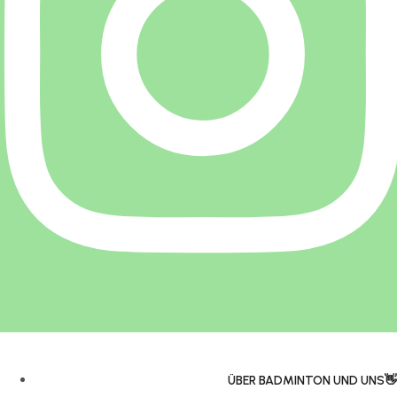
ÜBER BADMINTON UND UNS👋