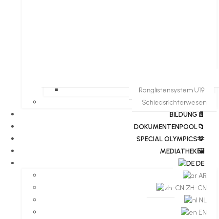
Ranglistensystem U19
Schiedsrichterwesen
BILDUNG📄
DOKUMENTENPOOL📁
​​SPECIAL OLYMPICS🫶
MEDIATHEK🖼️​
DE
AR
ZH-CN
NL
EN