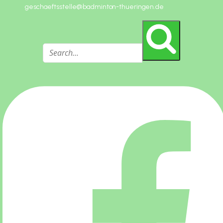
geschaeftsstelle@badminton-thueringen.de