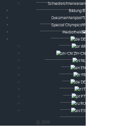
Schiedsrichterwesen
Bildung📄
Dokumentenpool📁
​​Special Olympics🫶
Mediathek🖼️​
DE
AR
ZH-CN
NL
EN
FR
DE
IT
PT
RU
ES
© 2019