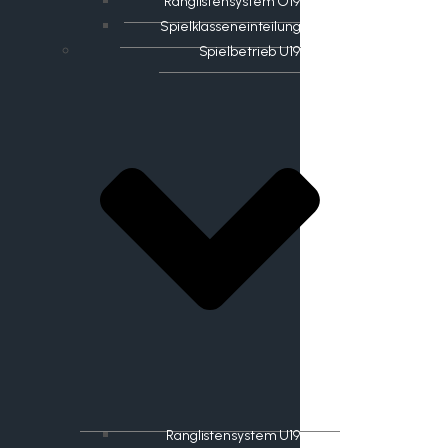
Ranglistensystem O19
Spielklasseneinteilung
Spielbetrieb U19
Ranglistensystem U19