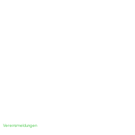
2. Bundesliga: Der SV
GutsMuths Jena
bleibt weiter auf der
Erfolgsspur
Vereinsmeldungen