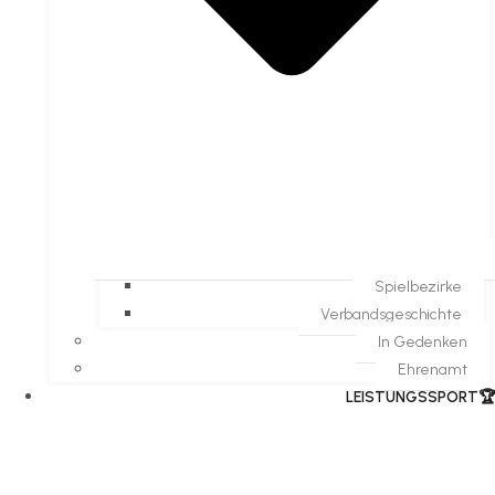
Spielbezirke
Verbandsgeschichte
In Gedenken
Ehrenamt
​LEISTUNGSSPORT🏆