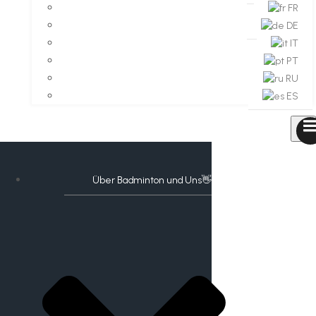
FR
DE
IT
PT
RU
ES
Über Badminton und Uns👋