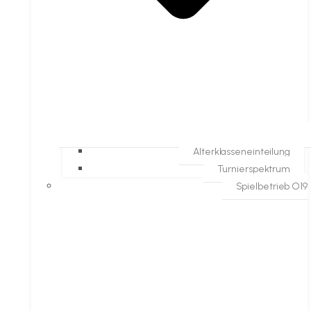
Alterklasseneinteilung
Turnierspektrum
Spielbetrieb O19