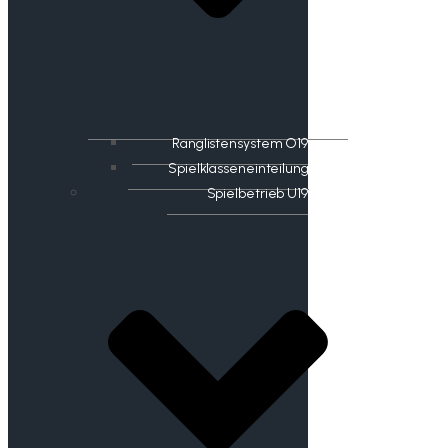
Ranglistensystem O19
Spielklasseneinteilung
Spielbetrieb U19