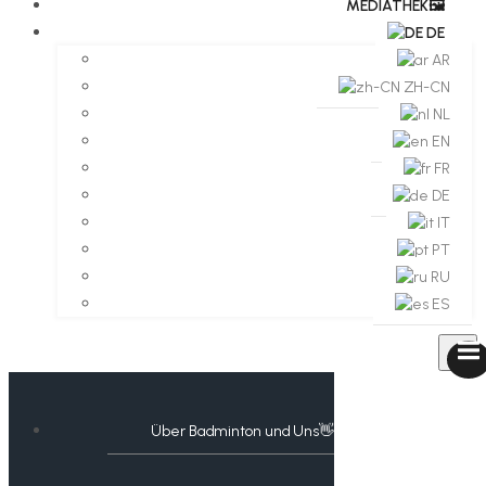
MEDIATHEK🖼️​
DE
AR
ZH-CN
NL
EN
FR
DE
IT
PT
RU
ES
Über Badminton und Uns👋