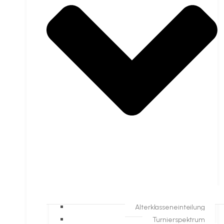
Alterklasseneinteilung
Turnierspektrum