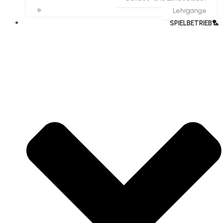
Lehrgänge
SPIELBETRIEB🏸