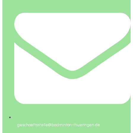
geschaeftsstelle@badminton-thueringen.de