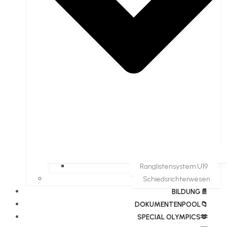
Ranglistensystem U19
Schiedsrichterwesen
BILDUNG📄
DOKUMENTENPOOL📁
​​SPECIAL OLYMPICS🫶