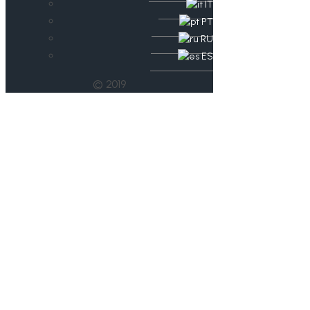
IT
PT
RU
ES
© 2019
Sina Otto in das
Talent Team U13
berufen