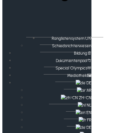
Ranglistensystem U19
Schiedsrichterwesen
Bildung📄
Dokumentenpool📁
​​Special Olympics🫶
Mediathek🖼️​
DE
AR
ZH-CN
NL
EN
FR
DE