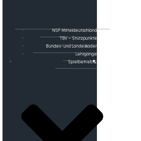
NSP Mitteldeutschland
TBV – Stützpunkte
Bundes- und Landeskader
Lehrgänge
Spielbetrieb🏸