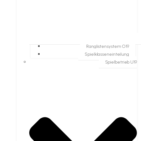
Ranglistensystem O19
Spielklasseneinteilung
Spielbetrieb U19