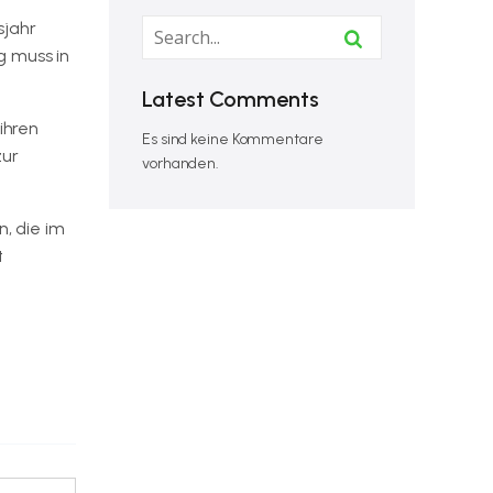
sjahr
g muss in
Latest Comments
ihren
Es sind keine Kommentare
zur
vorhanden.
n, die im
t