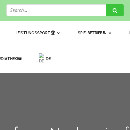
​LEISTUNGSSPORT🏆
SPIELBETRIEB🏸
DIATHEK🖼️​
DE