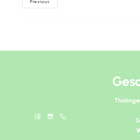
Previous
Gesc
Thüringe
G
W