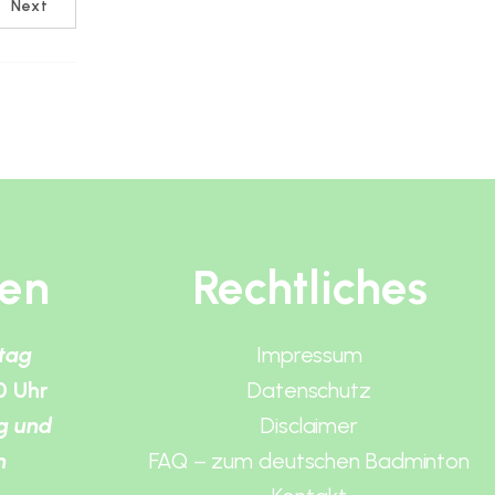
Next
ten
Rechtliches
itag
Impressum
0 Uhr
Datenschutz
g und
Disclaimer
n
FAQ – zum deutschen Badminton