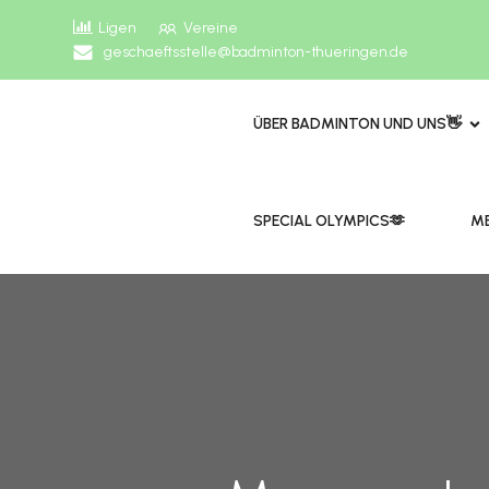
Ligen
Vereine
geschaeftsstelle@badminton-thueringen.de
ÜBER BADMINTON UND UNS👋
​​SPECIAL OLYMPICS🫶
ME