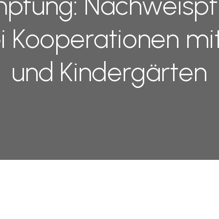
fung: Nachweispfli
i Kooperationen mi
und Kindergärten