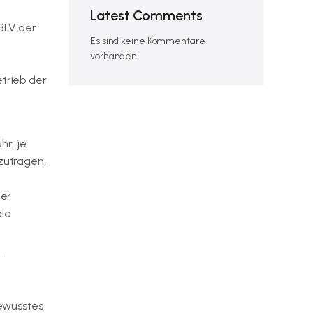
Latest Comments
BLV der
Es sind keine Kommentare
vorhanden.
etrieb der
hr, je
zutragen,
der
ele
.
ewusstes