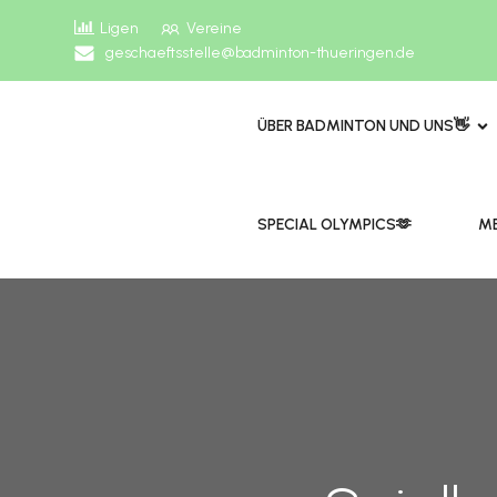
Ligen
Vereine
geschaeftsstelle@badminton-thueringen.de
ÜBER BADMINTON UND UNS👋
​​SPECIAL OLYMPICS🫶
ME