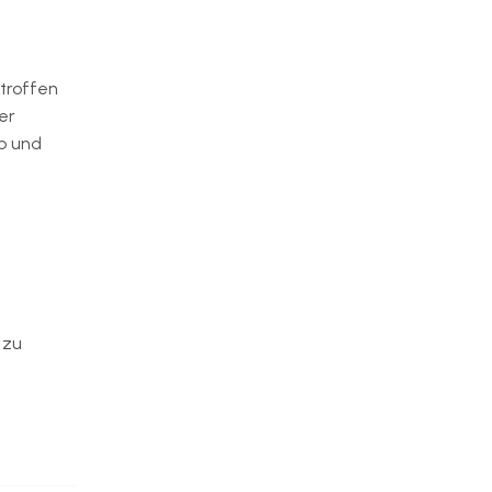
troffen
er
b und