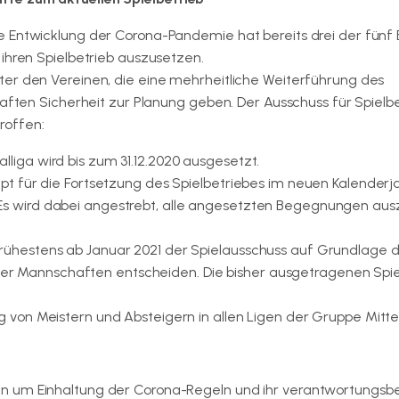
e Entwicklung der Corona-Pandemie hat bereits drei der fünf 
ihren Spielbetrieb auszusetzen.
ter den Vereinen, die eine mehrheitliche Weiterführung des
haften Sicherheit zur Planung geben. Der Ausschuss für Spielb
roffen:
lliga wird bis zum 31.12.2020 ausgesetzt.
ept für die Fortsetzung des Spielbetriebes im neuen Kalenderja
 Es wird dabei angestrebt, alle angesetzten Begegnungen aus
 frühestens ab Januar 2021 der Spielausschuss auf Grundlage 
er Mannschaften entscheiden. Die bisher ausgetragenen Spi
ng von Meistern und Absteigern in allen Ligen der Gruppe Mitte
n um Einhaltung der Corona-Regeln und ihr verantwortungsb