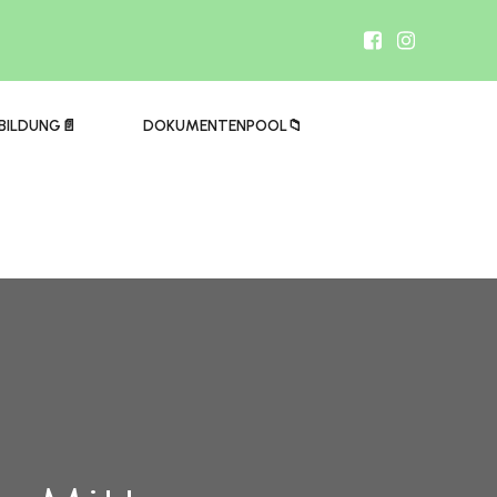
BILDUNG📄
DOKUMENTENPOOL📁