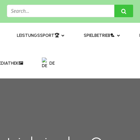
​LEISTUNGSSPORT🏆
SPIELBETRIEB🏸
DIATHEK🖼️​
DE