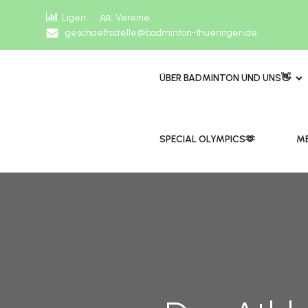
Ligen
Vereine
geschaeftsstelle@badminton-thueringen.de
ÜBER BADMINTON UND UNS👋
​​SPECIAL OLYMPICS🫶
ME