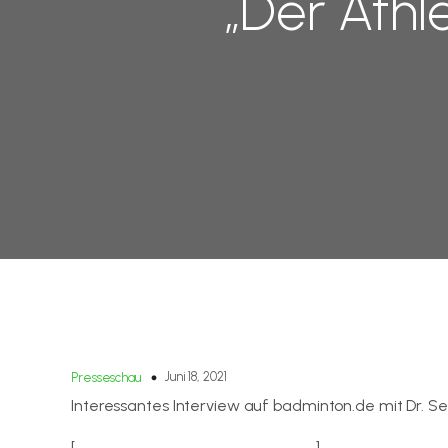
„Der Athl
Juni 18, 2021
Presseschau
Interessantes Interview auf badminton.de mit Dr. Se
[
Zum Interview auf badminton.de
]