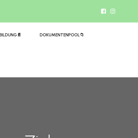
BILDUNG📄
DOKUMENTENPOOL📁