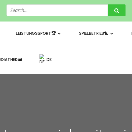
​LEISTUNGSSPORT🏆
SPIELBETRIEB🏸
DIATHEK🖼️​
DE