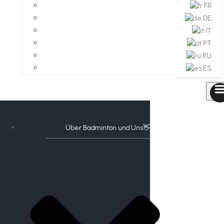
FR
DE
IT
PT
RU
ES
Über Badminton und Uns👋