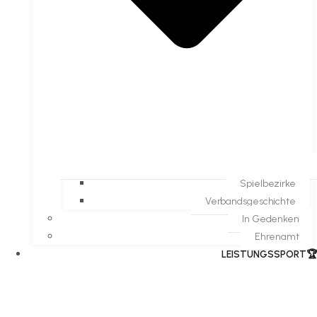
Spielbezirke
Verbandsgeschichte
In Gedenken
Ehrenamt
​LEISTUNGSSPORT🏆