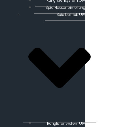
Ranglistensystem O19
Spielklasseneinteilung
Spielbetrieb U19
Ranglistensystem U19