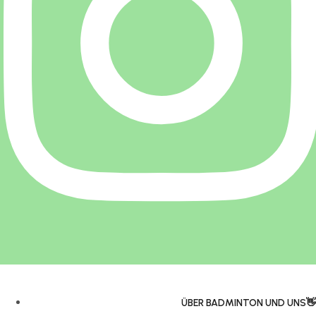
ÜBER BADMINTON UND UNS👋