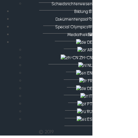
Schiedsrichterwesen
Bildung📄
Dokumentenpool📁
​​Special Olympics🫶
Mediathek🖼️​
DE
AR
ZH-CN
NL
EN
FR
DE
IT
PT
RU
ES
© 2019