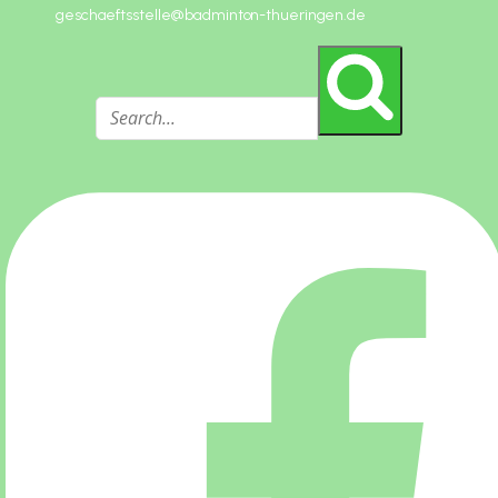
geschaeftsstelle@badminton-thueringen.de