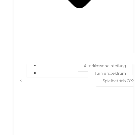
Alterklasseneinteilung
Turnierspektrum
Spielbetrieb O19