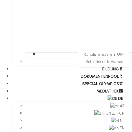
Ranglistensystem U19
Schiedsrichterwesen
BILDUNG📄
DOKUMENTENPOOL📁
​​SPECIAL OLYMPICS🫶
MEDIATHEK🖼️​
DE
AR
ZH-CN
NL
EN