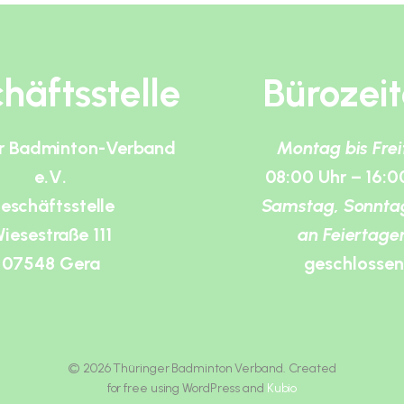
häftsstelle
Bürozei
r Badminton-Verband
Montag bis Fre
e.V.
08:00 Uhr – 16:0
eschäftsstelle
Samstag, Sonnta
iesestraße 111
an Feiertage
07548 Gera
geschlossen
© 2026 Thüringer Badminton Verband. Created
for free using WordPress and
Kubio