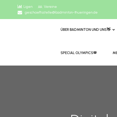
Ligen
Vereine
geschaeftsstelle@badminton-thueringen.de
ÜBER BADMINTON UND UNS👋
​​SPECIAL OLYMPICS🫶
ME