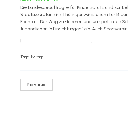
Die Landesbeauftragte für Kinderschutz und zur Be
Staatssekretärin im Thüringer Ministerium für Bildun
Fachtag „Der Weg zu sicheren und kompetenten Sc
Jugendlichen in Einrichtungen“ ein. Auch Sportverei
[
weitere Infos beim LSB Thüringen
]
Tags:
No tags
Previous