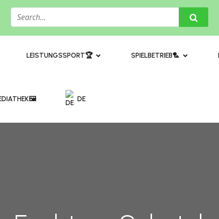
​LEISTUNGSSPORT🏆
SPIELBETRIEB🏸
DIATHEK🖼️​
DE