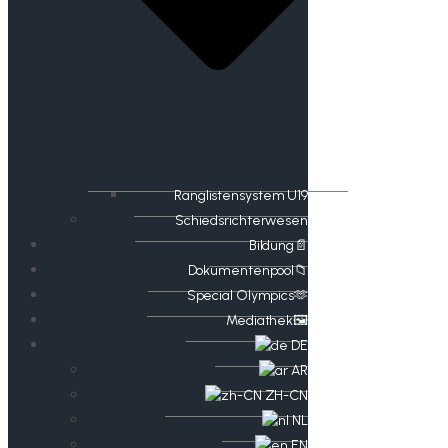
Ranglistensystem U19
Schiedsrichterwesen
Bildung📄
Dokumentenpool📁
​​Special Olympics🫶
Mediathek🖼️​
DE
AR
ZH-CN
NL
EN