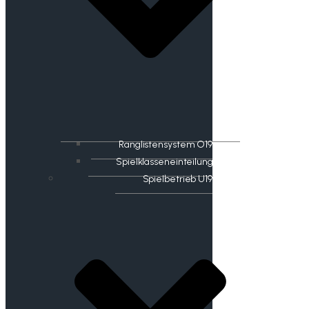
Ranglistensystem O19
Spielklasseneinteilung
Spielbetrieb U19