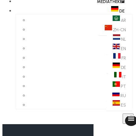
MEDIATHEK🖼️​
DE
AR
ZH-CN
NL
EN
FR
DE
IT
PT
RU
ES