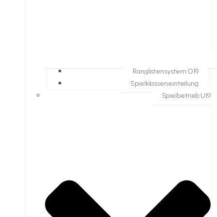
Ranglistensystem O19
Spielklasseneinteilung
Spielbetrieb U19