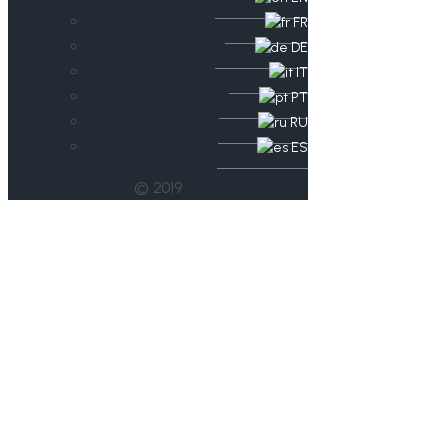
FR
DE
IT
PT
RU
ES
© 2019
MDR Bericht im
„Thüringen Journal“