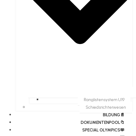
Ranglistensystem U19
Schiedsrichterwesen
BILDUNG📄
DOKUMENTENPOOL📁
​​SPECIAL OLYMPICS🫶