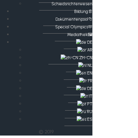
Schiedsrichterwesen
Bildung📄
Dokumentenpool📁
​​Special Olympics🫶
Mediathek🖼️​
DE
AR
ZH-CN
NL
EN
FR
DE
IT
PT
RU
ES
© 2019