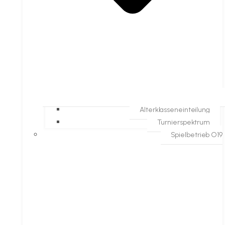
Alterklasseneinteilung
Turnierspektrum
Spielbetrieb O19