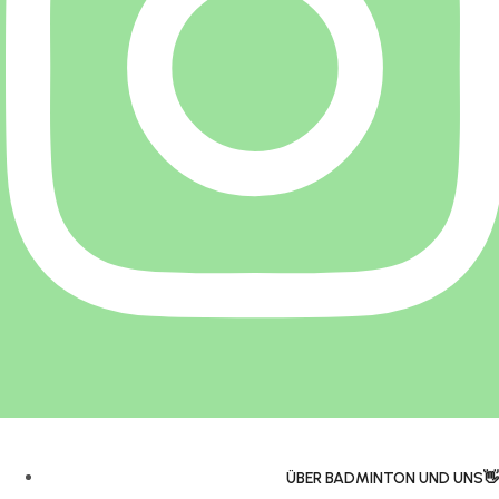
ÜBER BADMINTON UND UNS👋