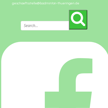
geschaeftsstelle@badminton-thueringen.de