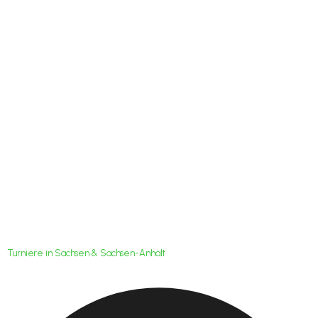
45. Internationaler
Grenzland-Pokal in
Zittau
Turniere in Sachsen & Sachsen-Anhalt