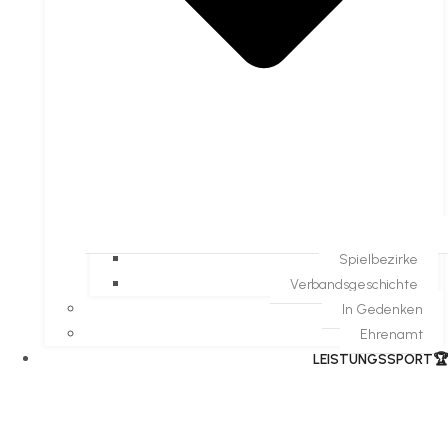
Spielbezirke
Verbandsgeschichte
In Gedenken
Ehrenamt
​LEISTUNGSSPORT🏆