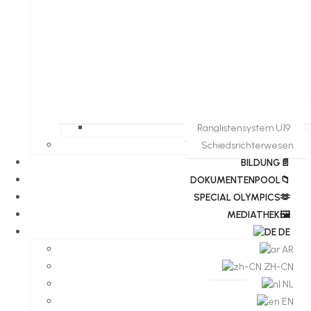
Ranglistensystem U19
Schiedsrichterwesen
BILDUNG📄
DOKUMENTENPOOL📁
​​SPECIAL OLYMPICS🫶
MEDIATHEK🖼️​
DE
AR
ZH-CN
NL
EN