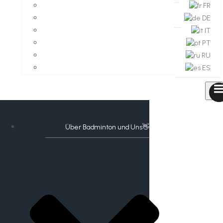
FR
DE
IT
PT
RU
ES
Über Badminton und Uns👋